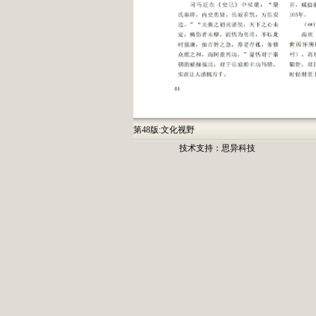
第48版:文化视野
技术支持：
思异科技