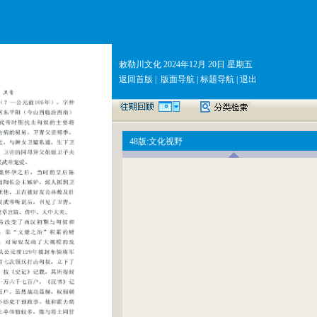
敕勒川文化 2024年12月 20日 星期五
返回首版
|
版面导航
|
标题导航
|
退出
48版:文化视野